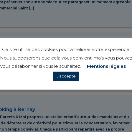
est préserver son autonomie tout en partageant un moment agréable
mmercial Saint […]
Mémoire à Elbeuf
Ce site utilise des cookies pour améliorer votre expérience.
dez-vous à Elbeuf pour un atelier dédié à la culture générale et à la
Nous supposerons que cela vous convient, mais vous pouve
 quiz, jeux et échanges, les participants pourront mobiliser leurs
n moment ludique et convivial. Un atelier dynamique pour faire
vous désabonner si vous le souhaitez.
Mentions légales
J'accepte
oking à Bernay
 Parents & Moi propose un atelier créatif autour des mandalas et du
 détente et de créativité pour stimuler la concentration, favoriser
r un temps convivial. Chaque participant repartira avec sa propre