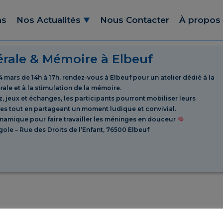
ns
Nos Actualités
Nous Contacter
À propos
érale & Mémoire à Elbeuf
4 mars de 14h à 17h, rendez-vous à Elbeuf pour un atelier dédié à la
rale et à la stimulation de la mémoire.
z, jeux et échanges, les participants pourront mobiliser leurs
s tout en partageant un moment ludique et convivial.
ynamique pour faire travailler les méninges en douceur
igole – Rue des Droits de l’Enfant, 76500 Elbeuf