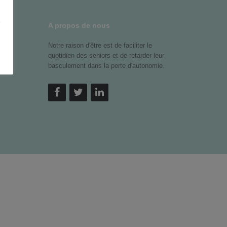
z
A propos de nous
Notre raison d'être est de faciliter le
quotidien des seniors et de retarder leur
basculement dans la perte d'autonomie.