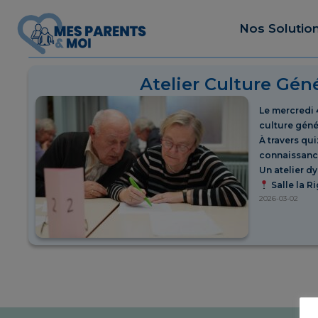
Nos Solutio
Atelier Culture Gén
Le mercredi 
culture géné
À travers qui
connaissance
Un atelier d
Salle la R
2026-03-02