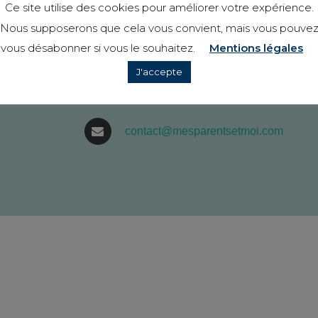
Ce site utilise des cookies pour améliorer votre expérience.
Nous supposerons que cela vous convient, mais vous pouve
149 Rue Charles Mouchel
vous désabonner si vous le souhaitez.
Mentions légales
76500, Elbeuf
J'accepte
02 78 08 95 75
contact@mesparentsetmoi.com