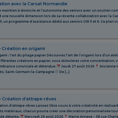
ation avec la Carsat Normandie
le maintien à domicile et l’autonomie des seniors avec un soutien co
d une nouvelle dimension lors de sa récente collaboration avec la C
 un programme d’assistance dédié aux seniors GIR 5 et 6. Ce plan vise
– Création en origami
gami : l’art du pliage papier Découvrez l’art de l’origami lors d’un atel
ifférentes créations en papier, vous stimulerez votre concentration, v
mbiance conviviale et détendue.
Jeudi 27 août 2026
Ancienne m
ts, Saint-Germain-la-Campagne
De […]
– Création d’attrape-rêves
ation d’attrape-rêves Laissez libre cours à votre créativité en réalisan
nts matériaux, chacun pourra créer une décoration personnalisée tou
 de détente.
Mercredi 26 août 2026
Mairie Annexe – 38 rue Charle