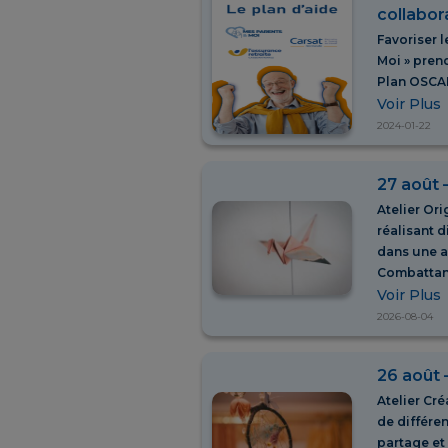
collabor
Favoriser 
Moi » pren
Plan OSCAR,
Voir Plus
2024-01-22
27 août 
Atelier Ori
réalisant d
dans une a
Combattan
Voir Plus
2026-08-04
26 août 
Atelier Cré
de différe
partage et