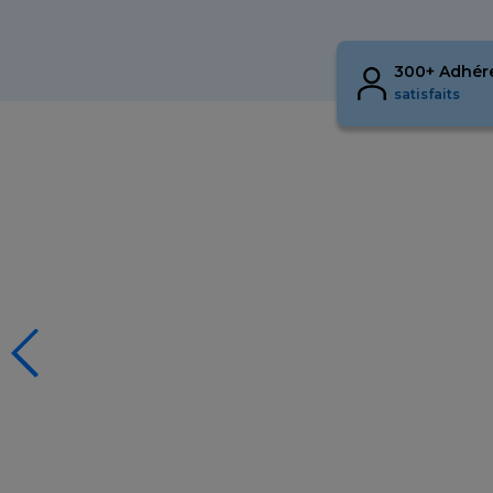
300+ Adhér
satisfaits