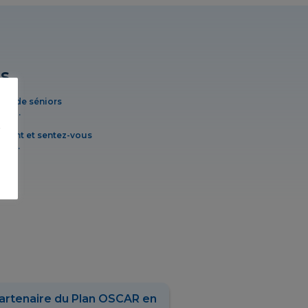
s
té de séniors
 Moi.
z
tement et sentez-vous
que.
partenaire du Plan OSCAR en