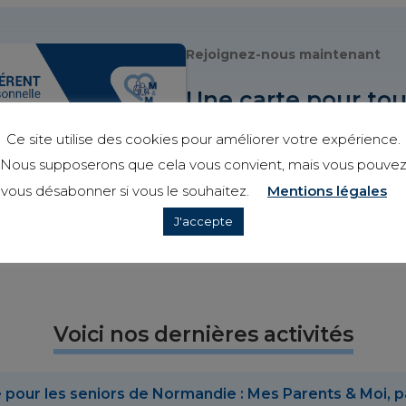
Rejoignez-nous maintenant
Une carte pour tou
Devenez membre de notre communau
Ce site utilise des cookies pour améliorer votre expérience.
engagés en adhérent à Mes parents &
Nous supposerons que cela vous convient, mais vous pouve
Participez à tous nos ateliers gratui
vous désabonner si vous le souhaitez.
Mentions légales
connecté à une communauté dynami
J'accepte
Découvrez nos ateliers
Voici nos dernières activités
 pour les seniors de Normandie : Mes Parents & Moi, 