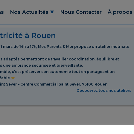
ns
Nos Actualités
Nous Contacter
À propos
tricité à Rouen
11 mars de 14h à 17h, Mes Parents & Moi propose un atelier motricité
s adaptés permettront de travailler coordination, équilibre et
s une ambiance sécurisée et bienveillante.
ble, c’est préserver son autonomie tout en partageant un
éable
nt Sever – Centre Commercial Saint Sever, 76100 Rouen
Découvrez tous nos ateliers