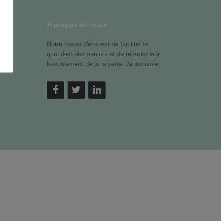
z
A propos de nous
Notre raison d'être est de faciliter le
quotidien des seniors et de retarder leur
basculement dans la perte d'autonomie.