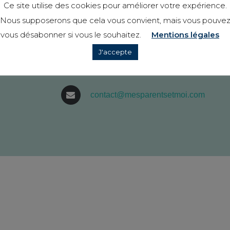
Ce site utilise des cookies pour améliorer votre expérience.
Nous supposerons que cela vous convient, mais vous pouve
149 Rue Charles Mouchel
vous désabonner si vous le souhaitez.
Mentions légales
76500, Elbeuf
J'accepte
02 78 08 95 75
contact@mesparentsetmoi.com