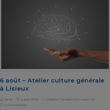
6 août – Atelier culture générale
à Lisieux
Sarah
4 août 2026
Ateliers
/
Calvados (14)
/
Lisieux (14)
0 commentaire