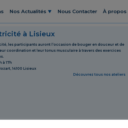
ns
Nos Actualités
Nous Contacter
À propos
ricité à Lisieux
icité, les participants auront l’occasion de bouger en douceur et de
 leur coordination et leur tonus musculaire à travers des exercices
s.
h à 17h
ozart, 14100 Lisieux
Découvrez tous nos ateliers