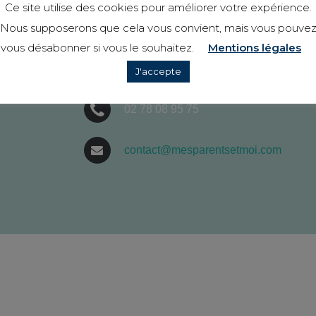
Ce site utilise des cookies pour améliorer votre expérience.
Nous supposerons que cela vous convient, mais vous pouve
vous désabonner si vous le souhaitez.
Mentions légales
149 Rue Charles Mouchel
J'accepte
76500, Elbeuf
02 78 08 95 75
contact@mesparentsetmoi.com