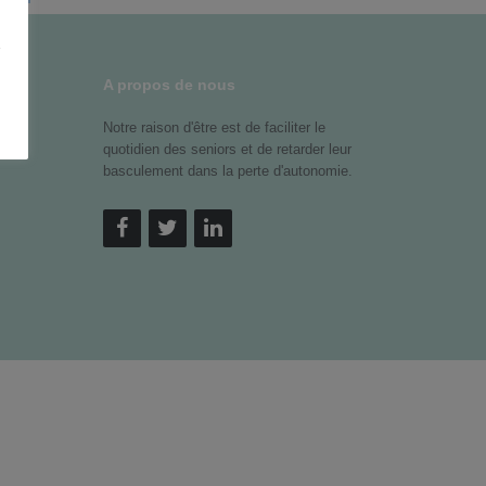
z
A propos de nous
Notre raison d'être est de faciliter le
quotidien des seniors et de retarder leur
basculement dans la perte d'autonomie.