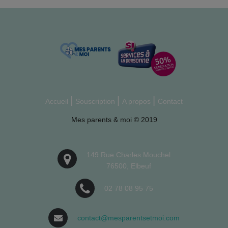
Accueil
Souscription
A propos
Contact
Mes parents & moi © 2019
149 Rue Charles Mouchel
76500, Elbeuf
02 78 08 95 75
contact@mesparentsetmoi.com