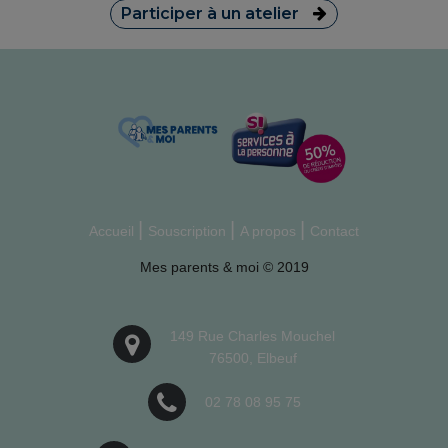
Participer à un atelier
Accueil
Souscription
A propos
Contact
Mes parents & moi © 2019
149 Rue Charles Mouchel
76500, Elbeuf
02 78 08 95 75