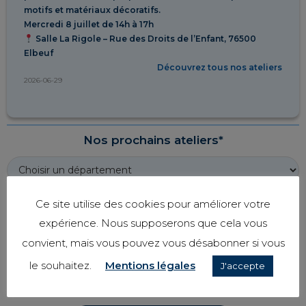
motifs et matériaux décoratifs.
Mercredi 8 juillet de 14h à 17h
Salle La Rigole – Rue des Droits de l’Enfant, 76500
Elbeuf
Découvrez tous nos ateliers
2026-06-29
Nos prochains ateliers*
Ce site utilise des cookies pour améliorer votre
* Tous nos ateliers sont gratuits
expérience. Nous supposerons que cela vous
Pour s'y inscrire contactez-nous au 02.78.08.95.75
convient, mais vous pouvez vous désabonner si vous
Vous pouvez aussi envoyer un mail à
le souhaitez.
Mentions légales
J'accepte
team@mesparentsetmoi.com