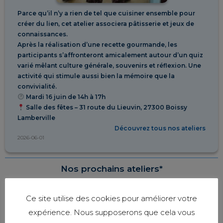
Parce qu’il n’y a rien de tel que cuisiner ensemble pour
créer du lien, cet atelier associera pâtisserie et jeux de
connaissances.
Après la réalisation d’une recette gourmande, les
participants s’affronteront amicalement autour d’un quiz
varié mêlant culture générale, souvenirs et réflexion. Une
activité qui stimule aussi bien la mémoire que la
convivialité.
Mardi 16 juin de 14h à 17h
Salle des fêtes – 31 route du Lieuvin, 27300 Boissy
Lamberville
Découvrez tous nos ateliers
2026-06-01
Nos prochains ateliers*
Ce site utilise des cookies pour améliorer votre
expérience. Nous supposerons que cela vous