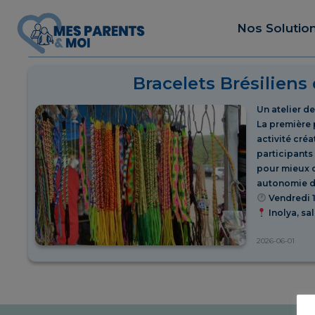
Nos Solutio
Bracelets Brésiliens
Un atelier d
La première p
activité créa
participant
pour mieux c
autonomie d
Vendredi 1
Inolya, sa
2026-06-01