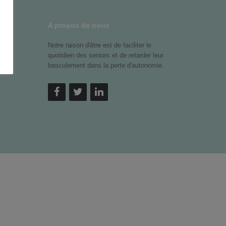
z
A propos de nous
Notre raison d'être est de faciliter le
quotidien des seniors et de retarder leur
basculement dans la perte d'autonomie.