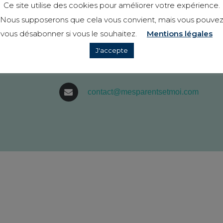
Ce site utilise des cookies pour améliorer votre expérience.
Nous supposerons que cela vous convient, mais vous pouve
149 Rue Charles Mouchel
vous désabonner si vous le souhaitez.
Mentions légales
76500, Elbeuf
J'accepte
02 78 08 95 75
contact@mesparentsetmoi.com