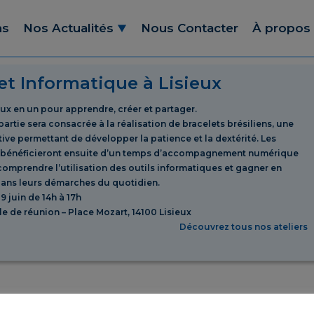
ns
Nos Actualités
Nous Contacter
À propos
 et Informatique à Lisieux
eux en un pour apprendre, créer et partager.
artie sera consacrée à la réalisation de bracelets brésiliens, une
tive permettant de développer la patience et la dextérité. Les
s bénéficieront ensuite d’un temps d’accompagnement numérique
omprendre l’utilisation des outils informatiques et gagner en
ans leurs démarches du quotidien.
9 juin de 14h à 17h
lle de réunion – Place Mozart, 14100 Lisieux
Découvrez tous nos ateliers