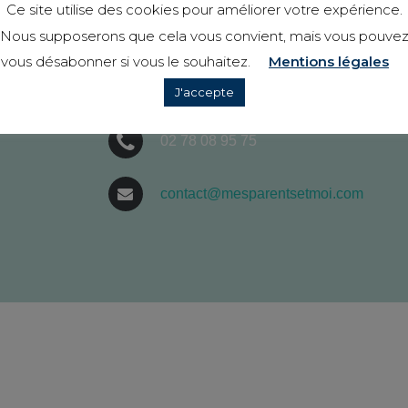
Ce site utilise des cookies pour améliorer votre expérience.
Nous supposerons que cela vous convient, mais vous pouve
vous désabonner si vous le souhaitez.
Mentions légales
149 Rue Charles Mouchel
J'accepte
76500, Elbeuf
02 78 08 95 75
contact@mesparentsetmoi.com