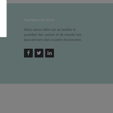
z
A propos de nous
Notre raison d'être est de faciliter le
quotidien des seniors et de retarder leur
basculement dans la perte d'autonomie.