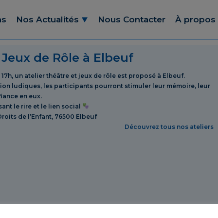
ns
Nos Actualités
Nous Contacter
À propos
 Jeux de Rôle à Elbeuf
17h, un atelier théâtre et jeux de rôle est proposé à Elbeuf.
tion ludiques, les participants pourront stimuler leur mémoire, leur
fiance en eux.
nt le rire et le lien social
Droits de l’Enfant, 76500 Elbeuf
Découvrez tous nos ateliers