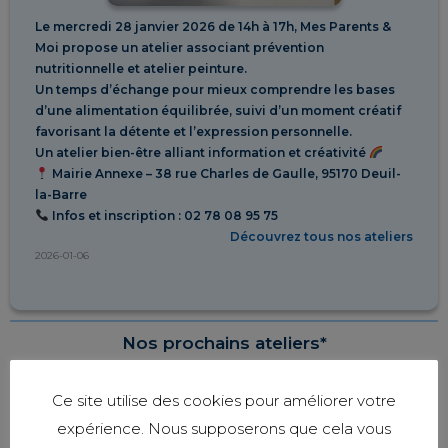
Le mercredi 28 janvier 2026 de 14h à 17h, Mes Parents &
Moi propose un atelier associant prévention
nutritionnelle et atelier peinture.
Un temps d’échange pour mieux comprendre les bases
d’une alimentation équilibrée, suivi d’un moment créatif
favorisant la détente et l’expression personnelle.
Un atelier bien-être alliant information et créativité
Mairie Annexe – 38 rue Charles de Gaulle, 95170 Deuil-
la-Barre
Infos et inscription : 02 78 08 95 75
Découvrez tous nos ateliers
2026-01-06
Nos prochains ateliers*
Ce site utilise des cookies pour améliorer votre
expérience. Nous supposerons que cela vous