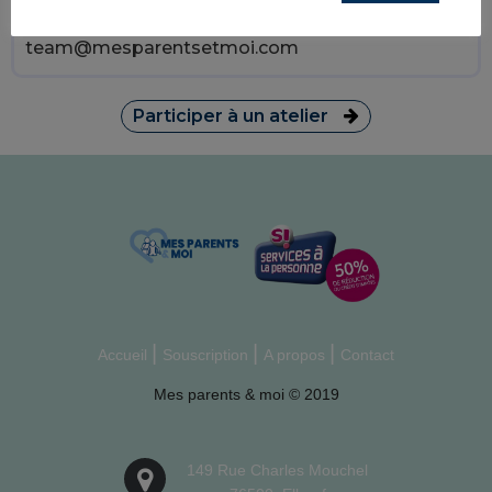
Vous pouvez aussi envoyer un mail à
team@mesparentsetmoi.com
Participer à un atelier
Accueil
Souscription
A propos
Contact
Mes parents & moi © 2019
149 Rue Charles Mouchel