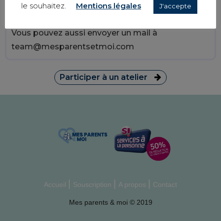
* Tous nos ateliers sont gratuits
le souhaitez.
Mentions légales
J'accepte
Pour s'y inscrire contactez-nous au 02.78.08.95.75
Vous pouvez aussi envoyer un mail à
team@mesparentsetmoi.com
Participer à un atelier
Accueil
Souscription
A propos
Contact
Mes parents & moi © 2019