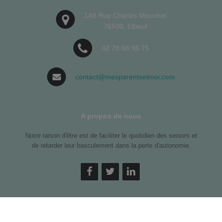
149 Rue Charles Mouchel
76500, Elbeuf
02 78 08 95 75
contact@mesparentsetmoi.com
A propos de nous
Notre raison d'être est de faciliter le quotidien des seniors et
de retarder leur basculement dans la perte d'autonomie.