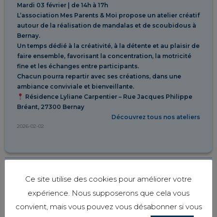
Mardi 03 février | de 14h à 17h
L’association Mes Parents & Moi propose un atelier créatif
autour de la réalisation de mandalas et de scoubidous à
Bernay.
Un temps dédié à la créativité, à la détente et au plaisir de
faire ensemble, favorisant la concentration, la motricité
fine et les échanges entre participants.
Chacun pourra repartir avec ses créations, dans une
ambiance conviviale et bienveillante.
Résidence Lyliane Carpentier – Rue Jacques Philippe
Bréant, 27300 Bernay
Découvrez tous nos ateliers
2026-02-02
Nos prochains ateliers*
Ce site utilise des cookies pour améliorer votre
expérience. Nous supposerons que cela vous
convient, mais vous pouvez vous désabonner si vous