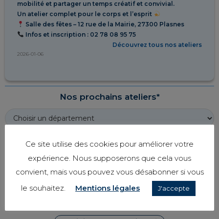
mobilité et partager un temps créatif et convivial.
Un atelier complet pour le corps et l’esprit
Salle des fêtes – 12 rue de la Mairie, 27300 Plasnes
Infos et inscription : 02 78 08 95 75
Découvrez tous nos ateliers
2026-01-06
Nos prochains ateliers*
Ce site utilise des cookies pour améliorer votre
* Tous nos ateliers sont gratuits
expérience. Nous supposerons que cela vous
Pour s'y inscrire contactez-nous au 02.78.08.95.75
convient, mais vous pouvez vous désabonner si vous
Vous pouvez aussi envoyer un mail à
le souhaitez.
Mentions légales
J'accepte
team@mesparentsetmoi.com