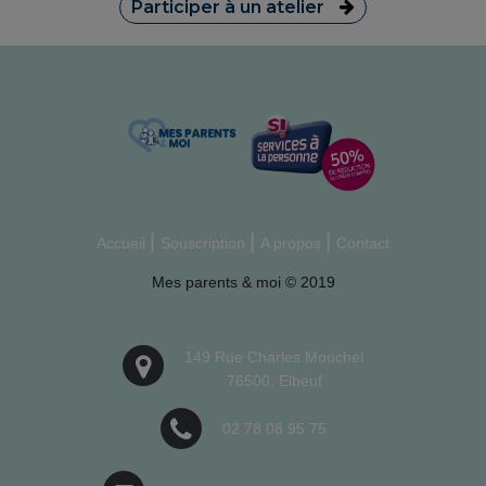
Participer à un atelier
Accueil
Souscription
A propos
Contact
Mes parents & moi © 2019
149 Rue Charles Mouchel
76500, Elbeuf
02 78 08 95 75