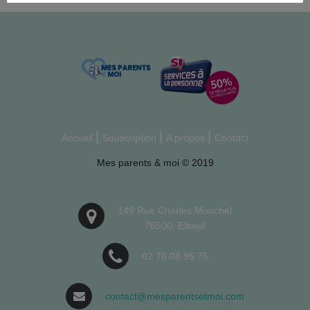
Accueil
Souscription
A propos
Contact
Mes parents & moi © 2019
149 Rue Charles Mouchel
76500, Elbeuf
02 78 08 95 75
contact@mesparentsetmoi.com