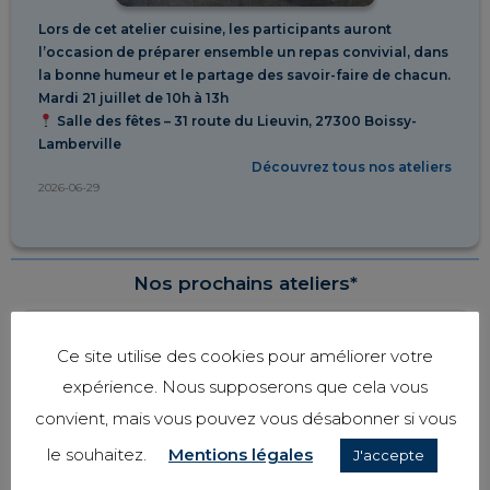
Lors de cet atelier cuisine, les participants auront
l’occasion de préparer ensemble un repas convivial, dans
la bonne humeur et le partage des savoir-faire de chacun.
Mardi 21 juillet de 10h à 13h
Salle des fêtes – 31 route du Lieuvin, 27300 Boissy-
Lamberville
Découvrez tous nos ateliers
2026-06-29
Nos prochains ateliers*
Ce site utilise des cookies pour améliorer votre
expérience. Nous supposerons que cela vous
* Tous nos ateliers sont gratuits
convient, mais vous pouvez vous désabonner si vous
Pour s'y inscrire contactez-nous au 02.78.08.95.75
le souhaitez.
Mentions légales
J'accepte
Vous pouvez aussi envoyer un mail à