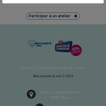
team@mesparentsetmoi.com
Participer à un atelier
Accueil
Souscription
A propos
Contact
Mes parents & moi © 2019
149 Rue Charles Mouchel
76500, Elbeuf