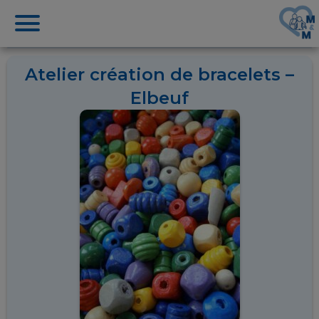
Atelier création de bracelets –
Elbeuf