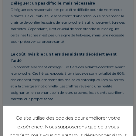
Déléguer : un pas difficile, mais nécessaire
Déléguer des responsabilités peut être difficile pour de nombreux
aidants. La culpabilité, le sentiment d’abandon, ou simplement la
crainte de confier les soins de leur proche à autrui peuvent être des
barrières. Cependant, il est crucial de comprendre que déléguer
certaines tâches n’est pas un signe de faiblesse, mais une nécessité
pour préserver sa propre santé.
Le coût invisible : un tiers des aidants décèdent avant
l’aidé
Un constat alarmant émerge : un tiers des aidants décèdent avant
leur proche. Ces héros, exposés à un risque de surmortalité de 60%,
déclenchent fréquemment des maladies chroniques liées au stress
et à la charge émotionnelle. Les chiffres révèlent une réalité
poignante : en prenant soin de leurs proches, les aidants sacrifient
parfois leur propre santé.
Mes Parents & Moi : une main tendue pour les aidants
Ce site utilise des cookies pour améliorer votre
Chez Mes Parents & Moi, nous comprenons les défis des aidants.
Nous sommes là pour vous soutenir, pour alléger cette charge et
expérience. Nous supposerons que cela vous
pour vous permettre de prendre du temps pour vous. Nos services
convient, mais vous pouvez vous désabonner si vous